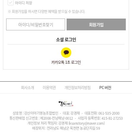
아이디 저장
※ 회원가입을 하시면 다양한 혜택을 받으실 수 있습니다.
아이디/비밀번호찾기
회원가입
소셜 로그인
카카오톡 1초 로그인
회사소개
이용약관
개인정보처리방침
PC
버전
상호명 : 강산이야기영농조합법인
대표: 강경채
대표전화:
061-535-2000
통신판매업 신고번호 : 제2008-전남해남-0012
사업자 등록번호:
415-81-27253
개인정보 처리 책임자: 강경채
(ksanstory@naver.com)
매장위치 : 전라남도 해남군 옥천면 농공단지길 59